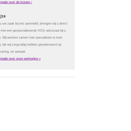
rmatie over de kosten ›
jze
 uw zaak bij ons aanmeldt, brengen wij u direct
t met een gespecialiseerde VOG-advocaat bij u
o. Wij werken samen met specialisten in heel
, die wij zorgvuldig hebben geselecteerd op
rvaring, en aanpak.
rmatie over onze werkwijze >