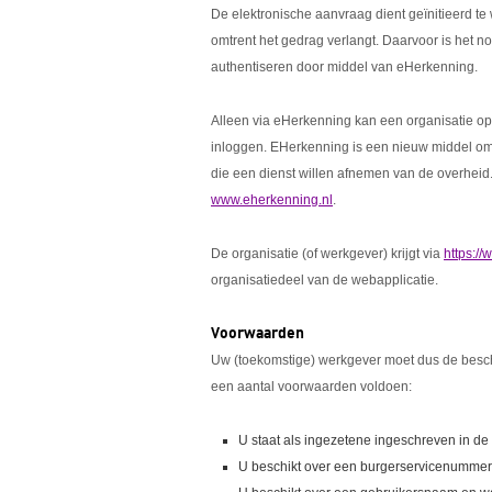
De elektronische aanvraag dient geïnitieerd te 
omtrent het gedrag verlangt. Daarvoor is het noo
authentiseren door middel van eHerkenning.
Alleen via eHerkenning kan een organisatie o
inloggen. EHerkenning is een nieuw middel om d
die een dienst willen afnemen van de overheid
www.eherkenning.nl
.
De organisatie (of werkgever) krijgt via
https://
organisatiedeel van de webapplicatie.
Voorwaarden
Uw (toekomstige) werkgever moet dus de besch
een aantal voorwaarden voldoen:
U staat als ingezetene ingeschreven in d
U beschikt over een burgerservicenummer