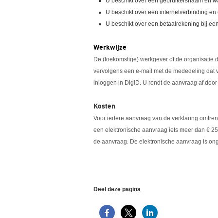
U beschikt over een gebruikersnaam en w
U beschikt over een internetverbinding en
U beschikt over een betaalrekening bij een
Werkwijze
De (toekomstige) werkgever of de organisatie 
vervolgens een e-mail met de mededeling dat v
inloggen in DigiD. U rondt de aanvraag af doo
Kosten
Voor iedere aanvraag van de verklaring omtren
een elektronische aanvraag iets meer dan € 25,0
de aanvraag. De elektronische aanvraag is o
Deel deze pagina