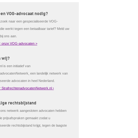
een VOG-advocaat nodig?
 zoek naar een gespecialiseerde VOG-
die werkt tegen een betaalbaar tarief? Meld uw
bij ons aan.
r onze VOG-advocaten >
n wij?
 is een initiatief van
tadvocatenNetwerk, een landelijk netwerk van
iseerde advocaten in heel Nederland.
 StrafrechtenadvocatenNetwerk.nl ›
ige rechtsbijstand
j ons netwerk aangesloten advocaten hebben
ale prijsafspraken gemaakt zodat u
seerde rechtsbijstand krijgt, tegen de laagste