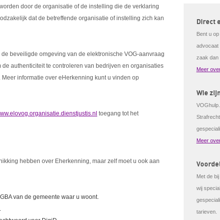
worden door de organisatie of de instelling die de verklaring
dzakelijk dat de betreffende organisatie of instelling zich kan
Direct 
Bent u op
advocaat 
p de beveiligde omgeving van de elektronische VOG-aanvraag
zaak dan 
e authenticiteit te controleren van bedrijven en organisaties
Meer ove
. Meer informatie over eHerkenning kunt u vinden op
Wie zij
VOGhulp.nl
www.elovog.organisatie.dienstjustis.nl
toegang tot het
Strafrech
gespecial
Meer over
ikking hebben over Eherkenning, maar zelf moet u ook aan
Voordel
Met de bi
wij speci
e GBA van de gemeente waar u woont.
gespeciali
.
tarieven.