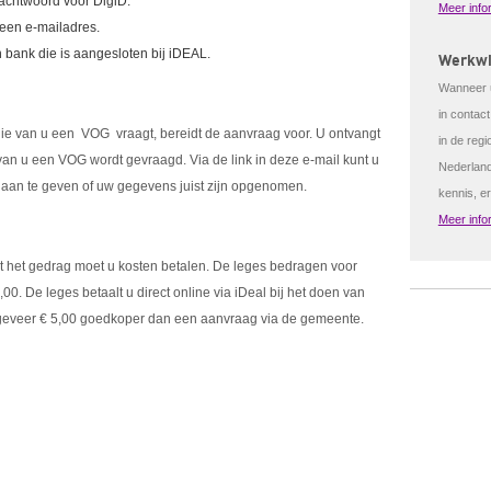
achtwoord voor DigiD.
Meer info
 een e-mailadres.
 bank die is aangesloten bij iDEAL.
Werkwi
Wanneer u
in contac
die van u een VOG vraagt, bereidt de aanvraag voor. U ontvangt
in de regi
an u een VOG wordt gevraagd. Via de link in deze e-mail kunt u
Nederland
r aan te geven of uw gegevens juist zijn opgenomen.
kennis, e
Meer info
t het gedrag moet u kosten betalen. De leges bedragen voor
0. De leges betaalt u direct online via iDeal bij het doen van
ngeveer € 5,00 goedkoper dan een aanvraag via de gemeente.